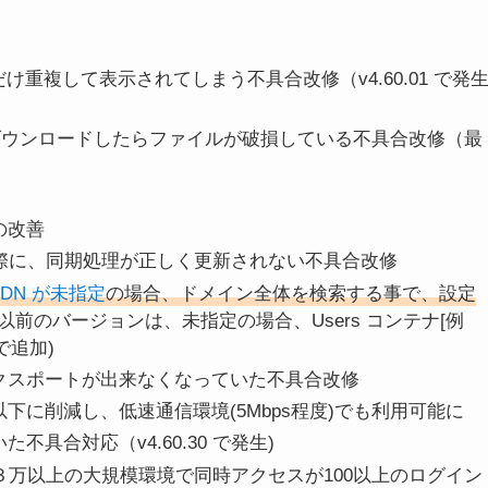
分だけ重複して表示されてしまう不具合改修（v4.60.01 で発
ュー後、ダウンロードしたらファイルが破損している不具合改修（最
御の改善
tory 連携した際に、同期処理が正しく更新されない不具合改修
seDN が未指定
の場合、ドメイン全体を検索する事で、設定
(以前のバージョンは、未指定の場合、Users コンテナ[例
動で追加)
SVエクスポートが出来なくなっていた不具合改修
分以下に削減し、低速通信環境(5Mbps程度)でも利用可能に
た不具合対応（v4.60.30 で発生)
ルーム３万以上の大規模環境で同時アクセスが100以上のログイン