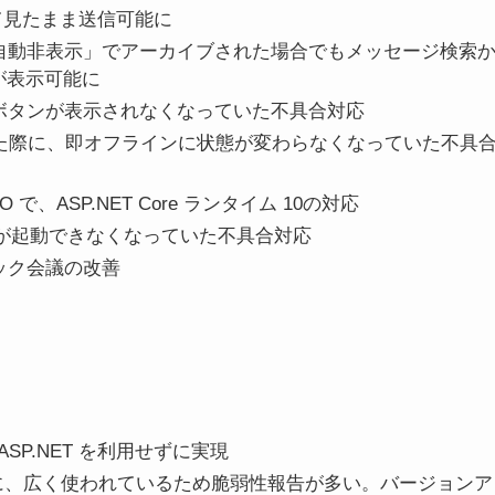
トして見たまま送信可能に
ージの自動非表示」でアーカイブされた場合でもメッセージ検索
が表示可能に
文字ボタンが表示されなくなっていた不具合対応
 を終了した際に、即オフラインに状態が変わらなくなっていた不具
SO で、ASP.NET Core ランタイム 10の対応
AMServerが起動できなくなっていた不具合対応
イック会議の改善
/ ASP.NET を利用せずに実現
が短い上に、広く使われているため脆弱性報告が多い。バージョンア