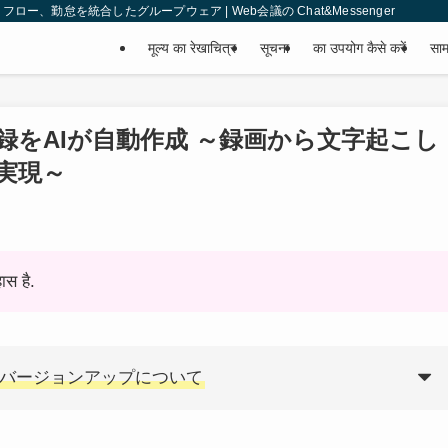
、勤怠を統合したグループウェア | Web会議の Chat&Messenger
मूल्य का रेखाचित्र
सूचना
का उपयोग कैसे करें
साम
録をAIが自動作成 ～録画から文字起こし
実現～
ास है.
上へのバージョンアップについて