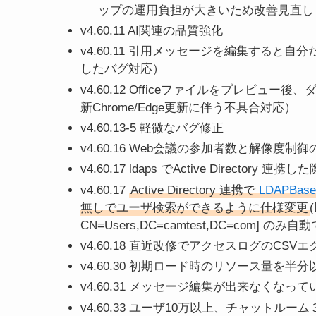
ップの運用負担が大きいため改善見直し
v4.60.11 AI関連の品質強化
v4.60.11 引用メッセージを編集すると自
したバグ対応）
v4.60.12 Officeファイルをプレビ
新Chrome/Edge更新に伴う不具合対応）
v4.60.13-5 軽微なバグ修正
v4.60.16 Web会議の参加者数と解像度制
v4.60.17 ldaps でActive Direc
v4.60.17
Active Directory 連携で
LDAPBa
無しでユーザ検索ができるように仕様変更
CN=Users,DC=camtest,DC=com] のみ自
v4.60.18 直近改修でアクセスログのC
v4.60.30 初期ロード時のリソース量を半
v4.60.31 メッセージ編集が出来なくなってい
v4.60.33 ユーザ10万以上、チャット