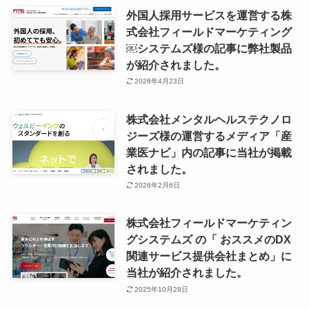
外国人採用サービスを運営する株
式会社フィールドマーケティング
￼システムズ様の記事に弊社製品
が紹介されました。
2026年4月23日
株式会社メンタルヘルステクノロ
ジーズ様の運営するメディア「産
業医ナビ」内の記事に当社が掲載
されました。
2026年2月6日
株式会社フィールドマーケティン
グシステムズ の「 おススメのDX
関連サービス提供会社まとめ」に
当社が紹介されました。
2025年10月28日