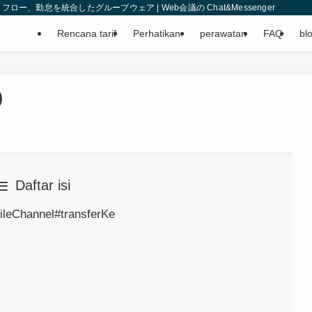
、勤怠を統合したグループウェア | Web会議の Chat&Messenger
Rencana tarif
Perhatikan.
perawatan
FAQ
bl
)
Daftar isi
FileChannel#transferKe