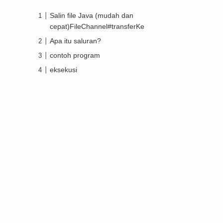
Salin file Java (mudah dan
cepat)FileChannel#transferKe
Apa itu saluran?
contoh program
eksekusi