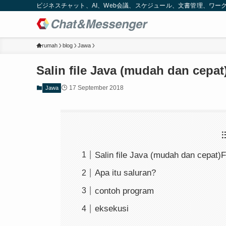
ビジネスチャット、AI、Web会議、スケジュール、文書管理、ワークフロー
rumah
blog
Jawa
Salin file Java (mudah dan cepat
17 September 2018
Jawa
Salin file Java (mudah dan cepat)
Apa itu saluran?
contoh program
eksekusi