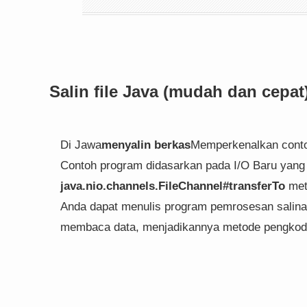
Salin file Java (mudah dan cepat
Di Jawa
menyalin berkas
Memperkenalkan conto
Contoh program didasarkan pada I/O Baru yang 
java.nio.channels.FileChannel#transferTo
met
Anda dapat menulis program pemrosesan salinan
membaca data, menjadikannya metode pengkode