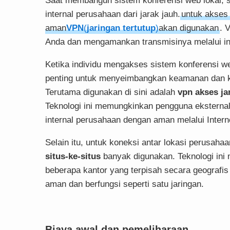
Saat membangun sistem konferensi web lokal, 
internal perusahaan dari jarak jauh.
untuk akses
aman
VPN
(
jaringan tertutup
)
akan digunakan
. 
Anda dan mengamankan transmisinya melalui in
Ketika individu mengakses sistem konferensi web
penting untuk menyeimbangkan keamanan dan 
Terutama digunakan di sini adalah
vpn akses ja
Teknologi ini memungkinkan pengguna eksterna
internal perusahaan dengan aman melalui Intern
Selain itu, untuk koneksi antar lokasi perusaha
situs-ke-situs
banyak digunakan. Teknologi in
beberapa kantor yang terpisah secara geografi
aman dan berfungsi seperti satu jaringan.
Biaya awal dan pemeliharaan