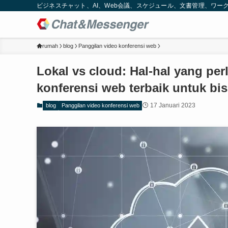
ビジネスチャット、AI、Web会議、スケジュール、文書管理、ワークフロー
rumah
blog
Panggilan video konferensi web
Lokal vs cloud: Hal-hal yang pe
konferensi web terbaik untuk bi
17 Januari 2023
blog
Panggilan video konferensi web