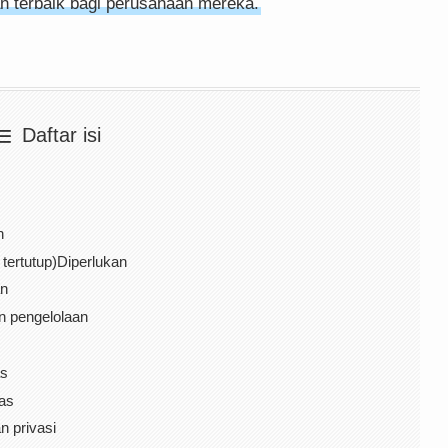
 terbaik bagi perusahaan mereka.
Daftar isi
n
 tertutup)Diperlukan
an
n pengelolaan
as
tas
 privasi