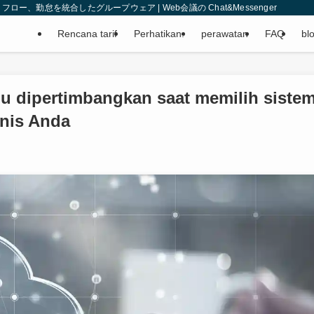
、勤怠を統合したグループウェア | Web会議の Chat&Messenger
Rencana tarif
Perhatikan.
perawatan
FAQ
bl
rlu dipertimbangkan saat memilih siste
snis Anda