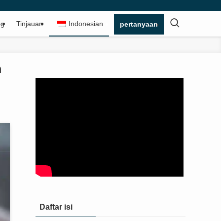
og
Tinjauan
Indonesian
pertanyaan
m
Daftar isi