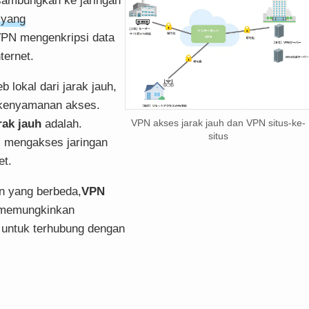
sambungkan ke jaringan
 yang
VPN mengenkripsi data
ternet.
 lokal dari jarak jauh,
kenyamanan akses.
rak jauh
adalah.
VPN akses jarak jauh dan VPN situs-ke-
situs
l mengakses jaringan
et.
an yang berbeda,
VPN
i memungkinkan
s untuk terhubung dengan