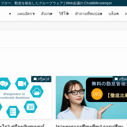
、勤怠を統合したグループウェア | Web会議の Chat&Messenger
แผนอัตรา
สังเกต
วิธีใช้
คำถามที่พบบ่อย
บล็อก
กรุ๊ปแวร์
กรุ๊ปแ
อะไร? คู่มือฉบับสมบูรณ์
[รวมตารางเปรียบเทียบ] การเปรียบ