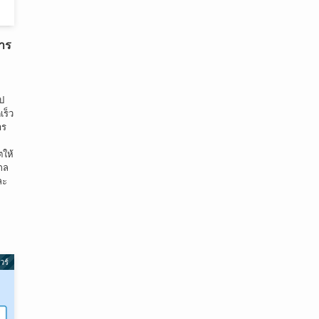
การ
ป
เร็ว
าร
ตให้
ไกล
ละ
วร์