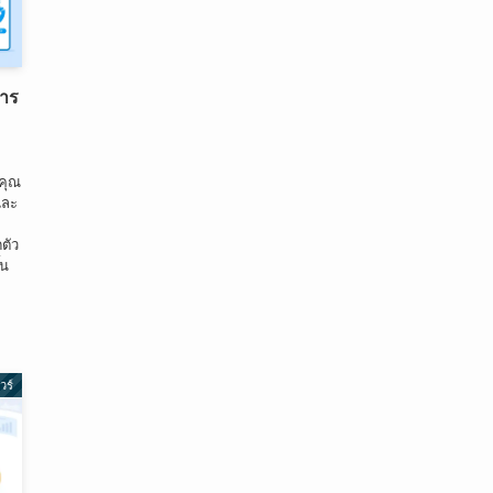
การ
งคุณ
และ
น
ตัว
้น
วร์