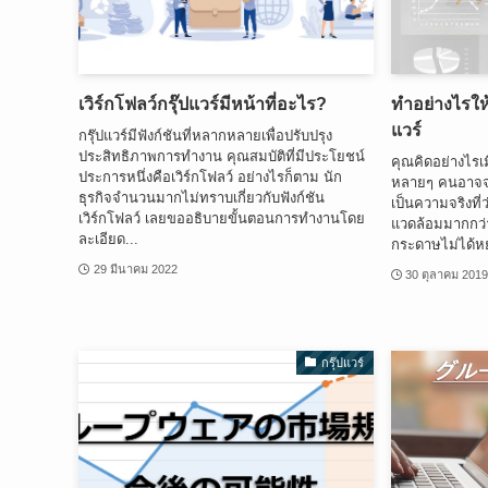
เวิร์กโฟลว์กรุ๊ปแวร์มีหน้าที่อะไร?
ทำอย่างไรให
แวร์
กรุ๊ปแวร์มีฟังก์ชันที่หลากหลายเพื่อปรับปรุง
ประสิทธิภาพการทำงาน คุณสมบัติที่มีประโยชน์
คุณคิดอย่างไรเม
ประการหนึ่งคือเวิร์กโฟลว์ อย่างไรก็ตาม นัก
หลายๆ คนอาจจะค
ธุรกิจจำนวนมากไม่ทราบเกี่ยวกับฟังก์ชัน
เป็นความจริงที่
เวิร์กโฟลว์ เลยขออธิบายขั้นตอนการทำงานโดย
แวดล้อมมากกว่
ละเอียด...
กระดาษไม่ได้หยุด
29 มีนาคม 2022
30 ตุลาคม 201
กรุ๊ปแวร์