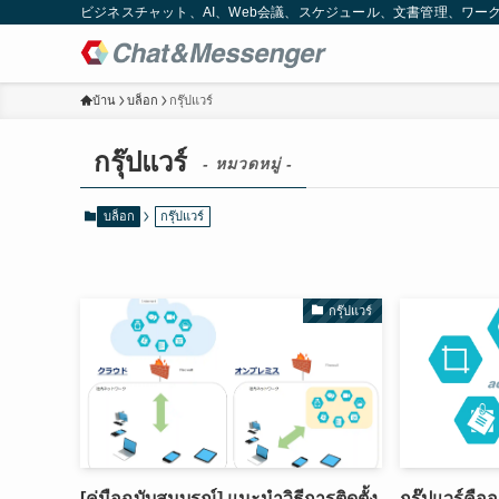
ビジネスチャット、AI、Web会議、スケジュール、文書管理、ワークフロー
บ้าน
บล็อก
กรุ๊ปแวร์
กรุ๊ปแวร์
- หมวดหมู่ -
บล็อก
กรุ๊ปแวร์
กรุ๊ปแวร์
[คู่มือฉบับสมบูรณ์] แนะนำวิธีการติดตั้ง
กรุ๊ปแวร์คือ