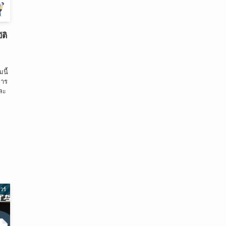
ัติ
นี้
การ
และ
วร์