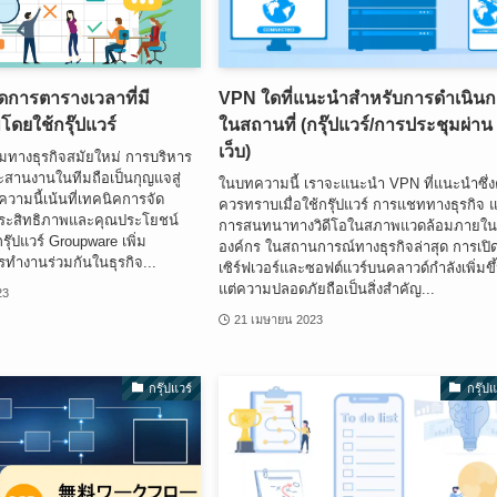
ดการตารางเวลาที่มี
VPN ใดที่แนะนำสำหรับการดำเนิน
โดยใช้กรุ๊ปแวร์
ในสถานที่ (กรุ๊ปแวร์/การประชุมผ่าน
เว็บ)
ทางธุรกิจสมัยใหม่ การบริหาร
สานงานในทีมถือเป็นกุญแจสู่
ในบทความนี้ เราจะแนะนำ VPN ที่แนะนำซึ่
วามนี้เน้นที่เทคนิคการจัด
ควรทราบเมื่อใช้กรุ๊ปแวร์ การแชททางธุรกิจ 
ีประสิทธิภาพและคุณประโยชน์
การสนทนาทางวิดีโอในสภาพแวดล้อมภายใ
รุ๊ปแวร์ Groupware เพิ่ม
องค์กร ในสถานการณ์ทางธุรกิจล่าสุด การเปิด
ทำงานร่วมกันในธุรกิจ...
เซิร์ฟเวอร์และซอฟต์แวร์บนคลาวด์กำลังเพิ่มขึ
แต่ความปลอดภัยถือเป็นสิ่งสำคัญ...
23
21 เมษายน 2023
กรุ๊ปแวร์
กรุ๊ปแ