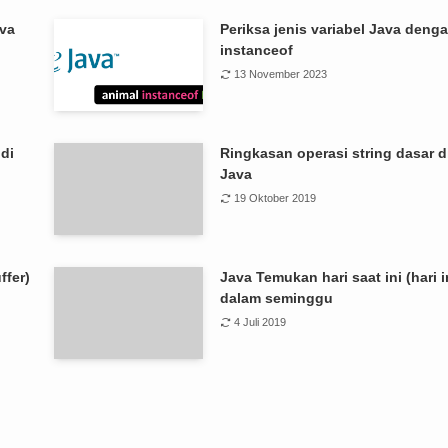
ava
Periksa jenis variabel Java deng
instanceof
13 November 2023
 di
Ringkasan operasi string dasar d
Java
19 Oktober 2019
ffer)
Java Temukan hari saat ini (hari i
dalam seminggu
4 Juli 2019