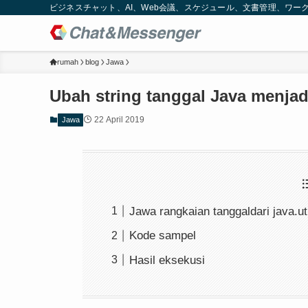
ビジネスチャット、AI、Web会議、スケジュール、文書管理、ワークフロー
rumah
blog
Jawa
Ubah string tanggal Java menjad
22 April 2019
Jawa
Jawa rangkaian tanggaldari java.ut
Kode sampel
Hasil eksekusi