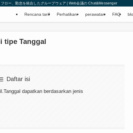
、勤怠を統合したグループウェア | Web会議の Chat&Messenger
Rencana tarif
Perhatikan.
perawatan
FAQ
bl
i tipe Tanggal
Daftar isi
il.Tanggal dapatkan berdasarkan jenis