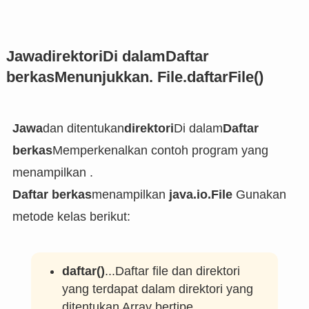
Jawa
direktori
Di dalam
Daftar
berkas
Menunjukkan. File.daftarFile()
Jawa
dan ditentukan
direktori
Di dalam
Daftar
berkas
Memperkenalkan contoh program yang
menampilkan .
Daftar berkas
menampilkan
java.io.File
Gunakan
metode kelas berikut:
daftar()
...Daftar file dan direktori
yang terdapat dalam direktori yang
ditentukan
Array bertipe