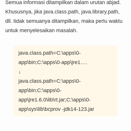
Semua informasi ditampilkan dalam urutan abjad.
Khususnya, jika java.class.path, java.library.path,
dll. tidak semuanya ditampilkan, maka perlu waktu
untuk menyelesaikan masalah.
java.class.path=C:\apps\0-
app\bin;C:\apps\0-app\jre1….
↓
java.class.path=C:\apps\0-
app\bin;C:\apps\0-
app\jre1.6.0\lib\rt.jar;C:\apps\0-
app\sys\lib\bcprov -jdk14-123.jar