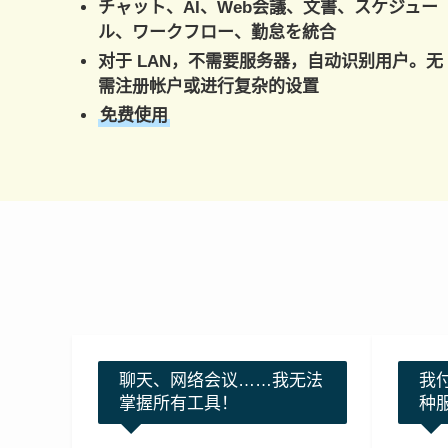
チャット、AI、Web会議、文書、スケジュー
ル、ワークフロー、勤怠を統合
对于 LAN，不需要服务器，自动识别用户。无
需注册帐户或进行复杂的设置
免费使用
聊天、网络会议……我无法
我
掌握所有工具！
种