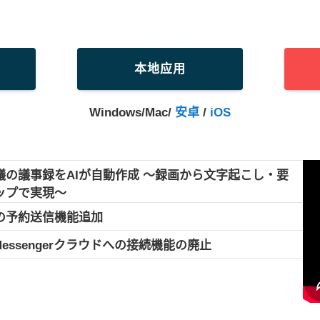
本地应用
Windows/Mac/
安卓
/
iOS
議の議事録をAIが自動作成 ～録画から文字起こし・要
ップで実現～
の予約送信機能追加
Messengerクラウドへの接続機能の廃止