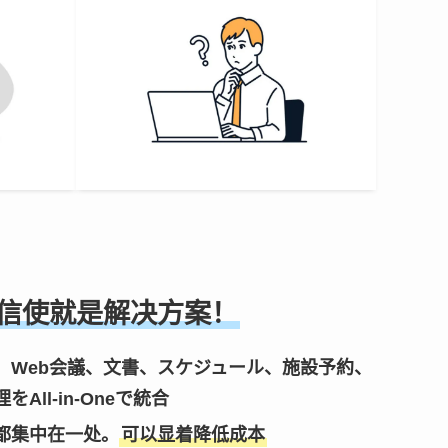
信使就是解决方案！
、Web会議、文書、スケジュール、施設予約、
ll-in-Oneで統合
都集中在一处。
可以显着降低成本