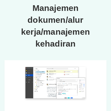
Manajemen
dokumen/alur
kerja/manajemen
kehadiran